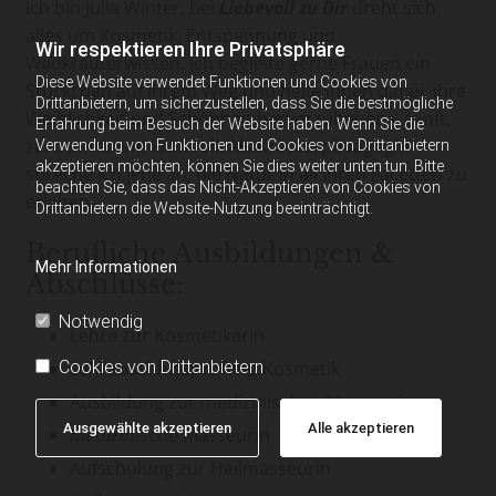
Ich bin Julia Winter, bei
Liebevoll zu Dir
dreht sich
alles um Kosmetik, Entspannung und
Wir respektieren Ihre Privatsphäre
Wildkräuterwissen. Ich begleite gerne Frauen ein
Diese Website verwendet Funktionen und Cookies von
Stückchen auf ihrem Weg und helfe ihnen dabei, ihre
Drittanbietern, um sicherzustellen, dass Sie die bestmögliche
Weiblichkeit und Schönheit hervorzuheben – sanft,
Erfahrung beim Besuch der Website haben. Wenn Sie die
zart, stark und kraftvoll. Als Kräuterpädagogin
Verwendung von Funktionen und Cookies von Drittanbietern
akzeptieren möchten, können Sie dies weiter unten tun. Bitte
spreche ich jene an, die Natur in all ihren Facetten zu
beachten Sie, dass das Nicht-Akzeptieren von Cookies von
erleben.
Drittanbietern die Website-Nutzung beeinträchtigt.
Berufliche Ausbildungen &
Mehr Informationen
Abschlüsse:
Notwendig
Lehre zur Kosmetikerin
Lehrabschlussprüfung Kosmetik
Cookies von Drittanbietern
Ausbildung zur medizinischen Masseurin
Ausgewählte akzeptieren
Alle akzeptieren
Medizinische Masseurin
Aufschulung zur Heilmasseurin